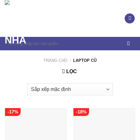
Skip
to
content
Tìm
kiếm:
TRANG CHỦ
/
LAPTOP CŨ
LỌC
-17%
-18%