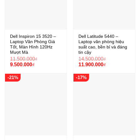
Dell Inspiron 15 3520 –
Dell Latitude 5440 –
Laptop Văn Phòng Giá
Laptop văn phòng hiệu
Tốt, Màn Hình 120Hz
suất cao, bền bỉ và đáng
Mượt Mà
tin cậy
11.500.000
14.500.000
₫
₫
Giá
Giá
Giá
Giá
9.500.000
11.900.000
₫
₫
gốc
hiện
gốc
hiện
là:
tại
là:
tại
-21%
-17%
11.500.000₫.
là:
14.500.000₫.
là:
9.500.000₫.
11.900.000₫.