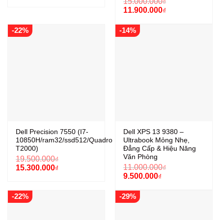
15.000.000
₫
là:
tại
Giá
Giá
11.900.000
₫
12.500.000₫.
là:
gốc
hiện
10.300.000₫.
là:
tại
-22%
-14%
15.000.000₫.
là:
11.900.000₫.
Dell Precision 7550 (I7-
Dell XPS 13 9380 –
10850H/ram32/ssd512/Quadro
Ultrabook Mỏng Nhẹ,
T2000)
Đẳng Cấp & Hiệu Năng
Văn Phòng
19.500.000
₫
Giá
Giá
11.000.000
15.300.000
₫
₫
gốc
hiện
Giá
Giá
9.500.000
₫
là:
tại
gốc
hiện
19.500.000₫.
là:
là:
tại
-22%
-29%
15.300.000₫.
11.000.000₫.
là:
9.500.000₫.