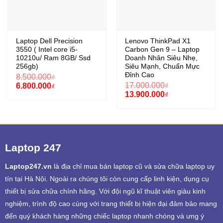
Laptop Dell Precision
Lenovo ThinkPad X1
3550 ( Intel core i5-
Carbon Gen 9 – Laptop
10210u/ Ram 8GB/ Ssd
Doanh Nhân Siêu Nhẹ,
256gb)
Siêu Mạnh, Chuẩn Mực
Đỉnh Cao
8.500.000
₫
Giá
Giá
17.000.000
6.800.000
₫
₫
gốc
hiện
Giá
Giá
13.900.000
₫
là:
tại
gốc
hiện
8.500.000₫.
là:
là:
tại
6.800.000₫.
17.000.000₫.
là:
13.900.000₫.
Laptop 247
Laptop247.vn
là địa chỉ mua bán laptop cũ và sửa chữa laptop uy
tín tại Hà Nội. Ngoài ra chúng tôi còn cung cấp linh kiện, dụng cụ
thiết bị sửa chữa chính hãng. Với đội ngũ kĩ thuật viên giàu kinh
nghiệm, trình độ cao cùng với trang thiết bị hiện đại đảm bảo mang
đến quý khách hàng những chiếc laptop nhanh chóng và ưng ý