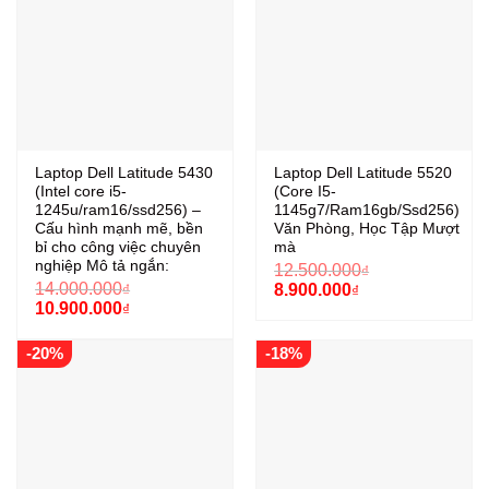
Laptop Dell Latitude 5430
Laptop Dell Latitude 5520
(Intel core i5-
(Core I5-
1245u/ram16/ssd256) –
1145g7/Ram16gb/Ssd256)
Cấu hình mạnh mẽ, bền
Văn Phòng, Học Tập Mượt
bỉ cho công việc chuyên
mà
nghiệp Mô tả ngắn:
12.500.000
₫
Giá
Giá
14.000.000
₫
8.900.000
₫
gốc
hiện
Giá
Giá
10.900.000
₫
là:
tại
gốc
hiện
12.500.000₫.
là:
là:
tại
-20%
-18%
8.900.000₫.
14.000.000₫.
là:
10.900.000₫.