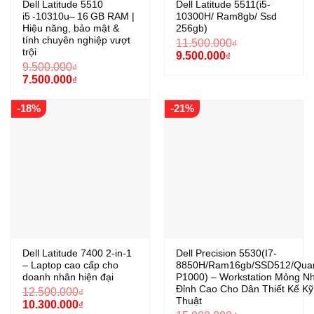
Dell Latitude 5510
Dell Latitude 5511(i5-
i5 -10310u– 16 GB RAM |
10300H/ Ram8gb/ Ssd
Hiệu năng, bảo mật &
256gb)
tính chuyên nghiệp vượt
11.500.000
₫
trội
Giá
Giá
9.500.000
₫
gốc
hiện
9.500.000
₫
là:
tại
Giá
Giá
7.500.000
₫
11.500.000₫.
là:
gốc
hiện
9.500.000₫.
là:
tại
-18%
-21%
9.500.000₫.
là:
7.500.000₫.
Dell Latitude 7400 2-in-1
Dell Precision 5530(I7-
– Laptop cao cấp cho
8850H/Ram16gb/SSD512/Qua
doanh nhân hiện đại
P1000) – Workstation Mỏng N
Đỉnh Cao Cho Dân Thiết Kế Kỹ
12.500.000
₫
Thuật
Giá
Giá
10.300.000
₫
gốc
hiện