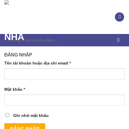
Skip
to
content
Tìm
kiếm:
ĐĂNG NHẬP
Tên tài khoản hoặc địa chỉ email
*
Mật khẩu
*
Ghi nhớ mật khẩu
ĐĂNG NHẬP