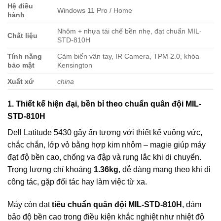
Hệ điều
Windows 11 Pro / Home
hành
Nhôm + nhựa tái chế bền nhẹ, đạt chuẩn MIL-
Chất liệu
STD-810H
Tính năng
Cảm biến vân tay, IR Camera, TPM 2.0, khóa
bảo mật
Kensington
Xuất xứ
china
1. Thiết kế hiện đại, bền bỉ theo chuẩn quân đội MIL-
STD-810H
Dell Latitude 5430 gây ấn tượng với thiết kế vuông vức,
chắc chắn, lớp vỏ bằng hợp kim nhôm – magie giúp máy
đạt độ bền cao, chống va đập và rung lắc khi di chuyển.
Trọng lượng chỉ khoảng
1.36kg
, dễ dàng mang theo khi đi
công tác, gặp đối tác hay làm việc từ xa.
Máy còn đạt
tiêu chuẩn quân đội MIL-STD-810H
, đảm
bảo độ bền cao trong điều kiện khắc nghiệt như nhiệt độ