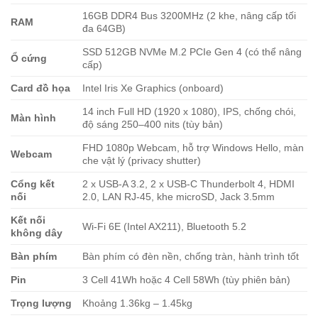
16GB DDR4 Bus 3200MHz (2 khe, nâng cấp tối
RAM
đa 64GB)
SSD 512GB NVMe M.2 PCIe Gen 4 (có thể nâng
Ổ cứng
cấp)
Card đồ họa
Intel Iris Xe Graphics (onboard)
14 inch Full HD (1920 x 1080), IPS, chống chói,
Màn hình
độ sáng 250–400 nits (tùy bản)
FHD 1080p Webcam, hỗ trợ Windows Hello, màn
Webcam
che vật lý (privacy shutter)
Cổng kết
2 x USB-A 3.2, 2 x USB-C Thunderbolt 4, HDMI
nối
2.0, LAN RJ-45, khe microSD, Jack 3.5mm
Kết nối
Wi-Fi 6E (Intel AX211), Bluetooth 5.2
không dây
Bàn phím
Bàn phím có đèn nền, chống tràn, hành trình tốt
Pin
3 Cell 41Wh hoặc 4 Cell 58Wh (tùy phiên bản)
Trọng lượng
Khoảng 1.36kg – 1.45kg