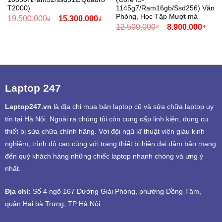
T2000)
1145g7/Ram16gb/Ssd256) Văn
Phòng, Học Tập Mượt mà
Giá
Giá
19.500.000
15.300.000
₫
₫
gốc
hiện
Giá
Giá
12.500.000
8.900.000
₫
₫
là:
tại
gốc
hiện
19.500.000₫.
là:
là:
tại
15.300.000₫.
12.500.000₫.
là:
8.90
Laptop 247
Laptop247.vn
là địa chỉ mua bán laptop cũ và sửa chữa laptop uy
tín tại Hà Nội. Ngoài ra chúng tôi còn cung cấp linh kiện, dụng cụ
thiết bị sửa chữa chính hãng. Với đội ngũ kĩ thuật viên giàu kinh
nghiệm, trình độ cao cùng với trang thiết bị hiện đại đảm bảo mang
đến quý khách hàng những chiếc laptop nhanh chóng và ưng ý
nhất.
Địa chỉ:
Số 4 ngõ 167 Đường Giải Phóng, phường Đồng Tâm,
quận Hai bà Trưng, TP Hà Nội