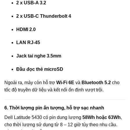
2 x USB-A 3.2
2 x USB-C Thunderbolt 4
HDMI 2.0
LAN RJ-45
Jack tai nghe 3.5mm
Đầu đọc thẻ microSD
Ngoài ra, máy còn hỗ trợ
Wi-Fi 6E
và
Bluetooth 5.2
cho
tốc độ truyền dữ liệu và kết nối ổn định vượt trội.
6. Thời lượng pin ấn tượng, hỗ trợ sạc nhanh
Dell Latitude 5430 có pin dung lượng
58Wh hoặc 63Wh
,
cho thời lượng sử dụng từ 8 – 12 giờ tùy theo nhu cầu.