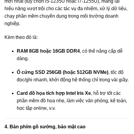
mới nhất (tùy chọn i5-1235U hoặc i7-1255U), mang lại
hiệu năng vượt trội cho các tác vụ đa nhiệm, xử lý dữ liệu,
chạy phần mềm chuyên dụng trong môi trường doanh
nghiệp.
Kèm theo đó là:
RAM 8GB hoặc 16GB DDR4
, có thể nâng cấp dễ
dàng.
Ổ cứng SSD 256GB (hoặc 512GB NVMe)
, tốc độ
đọc/ghi nhanh, khởi động hệ thống chỉ trong vài giây.
Card đồ họa tích hợp Intel Iris Xe
, hỗ trợ tốt các
phần mềm đồ họa nhẹ, làm việc văn phòng, kế toán,
học tập online, v.v.
4. Bàn phím gõ sướng, bảo mật cao