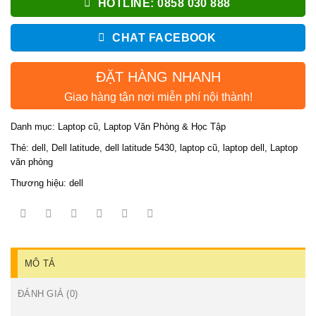
HOTLINE: 0858 030 888
CHAT FACEBOOK
ĐẶT HÀNG NHANH
Giao hàng tận nơi miễn phí nội thành!
Danh mục:
Laptop cũ
,
Laptop Văn Phòng & Học Tập
Thẻ:
dell
,
Dell latitude
,
dell latitude 5430
,
laptop cũ
,
laptop dell
,
Laptop
văn phòng
Thương hiệu:
dell
MÔ TẢ
ĐÁNH GIÁ (0)