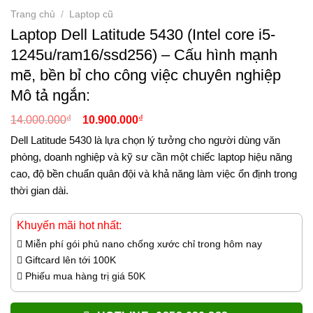
Trang chủ
/
Laptop cũ
Laptop Dell Latitude 5430 (Intel core i5-
1245u/ram16/ssd256) – Cấu hình mạnh
mẽ, bền bỉ cho công việc chuyên nghiệp
Mô tả ngắn:
Giá
Giá
₫
₫
14.000.000
10.900.000
gốc
hiện
Dell Latitude 5430 là lựa chọn lý tưởng cho người dùng văn
là:
tại
14.000.000₫.
là:
phòng, doanh nghiệp và kỹ sư cần một chiếc laptop hiệu năng
10.900.000₫.
cao, độ bền chuẩn quân đội và khả năng làm việc ổn định trong
thời gian dài.
Khuyến mãi hot nhất:
Miễn phí gói phủ nano chống xước chỉ trong hôm nay
Giftcard lên tới 100K
Phiếu mua hàng trị giá 50K