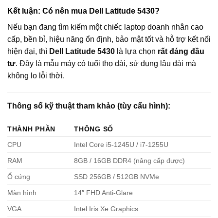
Kết luận: Có nên mua Dell Latitude 5430?
Nếu bạn đang tìm kiếm một chiếc laptop doanh nhân cao
cấp, bền bỉ, hiệu năng ổn định, bảo mật tốt và hỗ trợ kết nối
hiện đại, thì
Dell Latitude 5430
là lựa chọn
rất đáng đầu
tư
. Đây là mẫu máy có tuổi thọ dài, sử dụng lâu dài mà
không lo lỗi thời.
Thông số kỹ thuật tham khảo (tùy cấu hình):
THÀNH PHẦN
THÔNG SỐ
CPU
Intel Core i5-1245U / i7-1255U
RAM
8GB / 16GB DDR4 (nâng cấp được)
Ổ cứng
SSD 256GB / 512GB NVMe
Màn hình
14″ FHD Anti-Glare
VGA
Intel Iris Xe Graphics